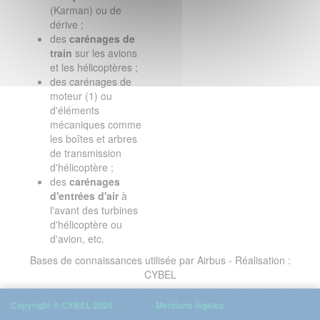
(Karman) ou de
dérive ;
des
carénages de
train
sur les avions
et les hélicoptères ;
des carénages de
moteur (1) ou
d'éléments
mécaniques comme
les boîtes et arbres
de transmission
d'hélicoptère ;
des
carénages
d'entrées d'air
à
l'avant des turbines
d'hélicoptère ou
d'avion, etc.
Bases de connaissances utilisée par Airbus - Réalisation :
CYBEL
Copyright © CYBEL 2026
Mentions légales