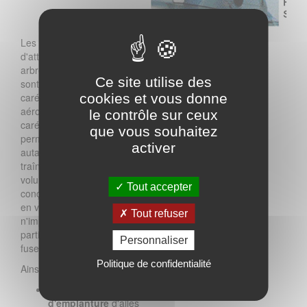
Les moteurs, les trains
d'atterrissage, les boîtes et
arbres de transmission
Ce site utilise des
sont recouverts par des
carénages. Sur le plan
cookies et vous donne
aérodynamique, ces
le contrôle sur ceux
carénages doivent
que vous souhaitez
permettre de réduire
activer
autant que possible la
traînée provoquée par le
volume excroissant et sont
Tout accepter
conçus pour pouvoir jouer,
en vol, le même rôle que
Tout refuser
n'importe quelle autre
partie de revêtement du
Personnaliser
fuselage ou de la voilure.
Politique de confidentialité
Ainsi distingue-t-on :
des
carénages
d'emplanture
d'ailes