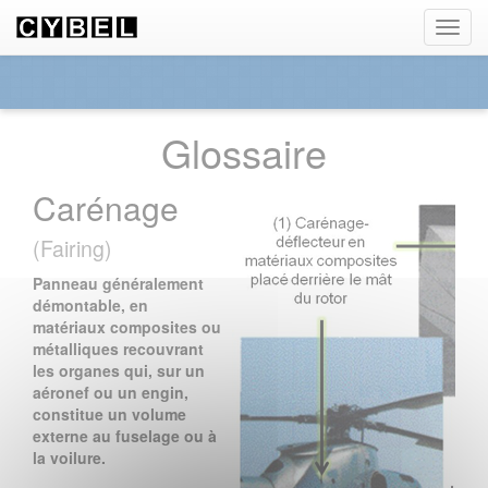
Panneau de gestion des cookies
Toggl
navig
Glossaire
Carénage
(Fairing)
Panneau généralement
démontable, en
matériaux composites ou
métalliques recouvrant
les organes qui, sur un
aéronef ou un engin,
constitue un volume
externe au fuselage ou à
la voilure.