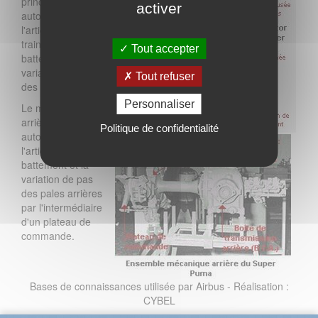
principal (M.R.P.)
activer
autorise
l'articulation en
trainée et en
Tout accepter
battement et la
variation de pas
Tout refuser
des pales.
Personnaliser
Le moyeu rotor
arrière (M.R.A.)
Politique de confidentialité
autorise
l'articulation en
battement et la
variation de pas
des pales arrières
par l'intermédiaire
d'un plateau de
commande.
Bases de connaissances utilisée par Airbus - Réalisation :
CYBEL