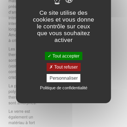
matière ne
présente pas
d'arrangement
Ce site utilise des
intermoléculaire ou
cookies et vous donne
interatomique à
le contrôle sur ceux
longue distance.
que vous souhaitez
Amorphe s'oppose
activer
à cristallin.
Les polymères
thermoplastiques
Tout accepter
sont soit amorphes
(voir schéma ci-
Tout refuser
contre), soit semi-
cristallins.
Personnaliser
La plupart des
Politique de confidentialité
polymères
thermodurcissables
sont amorphes.
Le verre est
également un
matériau à fort