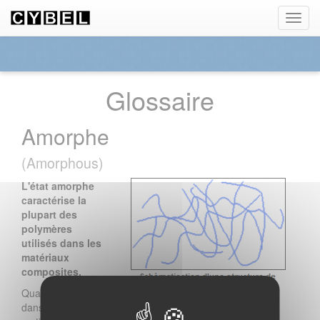
Panneau de gestion des cookies
Toggl
navig
Glossaire
Amorphe
(Amorphous)
L'état amorphe
caractérise la
plupart des
polymères
utilisés dans les
matériaux
composites.
Qualifie un état
dans lequel la