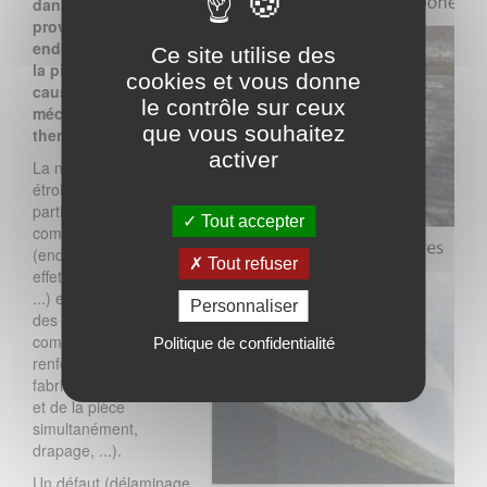
dans la mesure où ils
provoquent un
endommagement de
Ce site utilise des
la pièce, remettant en
cookies et vous donne
cause sa tenue
le contrôle sur ceux
mécanique et/ou
que vous souhaitez
thermique.
activer
La notion de défaut est
étroitement liée aux
particularités de
Tout accepter
comportement
(endommagements,
Tout refuser
effets de bord, chocs,
...) et aux spécificités
Personnaliser
des matériaux
composites (matrice et
Politique de confidentialité
renfort fibreux,
fabrication du matériau
et de la pièce
simultanément,
drapage, ...).
Un défaut (délaminage,