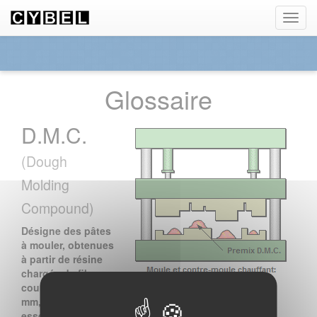
Panneau de gestion des cookies
Toggl
navig
Glossaire
D.M.C.
(Dough
Molding
Compound)
Désigne des pâtes
à mouler, obtenues
à partir de résine
chargée de fibres
courtes (0,1 à 0,2
mm,
essentiellement du