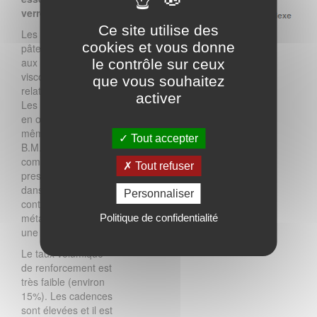
verre E).
Ce site utilise des
Les D.M.C. sont des
cookies et vous donne
pâtes semblables
aux B.M.C. mais de
le contrôle sur ceux
viscosité
que vous souhaitez
relativement faible.
activer
Les D.M.C. sont mis
en œuvre de la
même façon que les
Tout accepter
B.M.C. par
compression haute
Tout refuser
pression à chaud
dans un moule +
Personnaliser
contre moule
métallique monté sur
Politique de confidentialité
une presse.
Le taux volumique
de renforcement est
très faible (environ
15%). Les cadences
sont élevées et il est