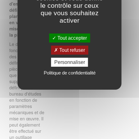
d'empilement
le contrôle sur ceux
définies par le
que vous souhaitez
plan de drapage,
activer
en vue de la
mise en forme de
la pièce.
Tout accepter
Le drapage est
fonction du cahier
Tout refuser
des charges
définissant la
Personnaliser
pièce et les efforts
Politique de confidentialité
que celle-ci doit
supporter. Il est
défini par le
bureau d'études
en fonction de
paramètres
mécaniques et de
mise en œuvre. Il
peut également
être effectué sur
un outillage