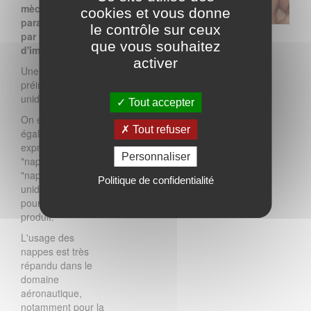
mèches,
cookies et vous donne
parallèles, et liés
le contrôle sur ceux
par un système
que vous souhaitez
d'imprégnation.
activer
Une nappe est un
préimprégné
unidirectionnel.
Tout accepter
On emploie
Tout refuser
également les
expressions
Personnaliser
"nappe UD" et
"nappe
Politique de confidentialité
unidirectionnelle"
pour désigner ce
produit.
L'usage des
nappes est très
répandu dans le
domaine
aéronautique,
notamment pour la