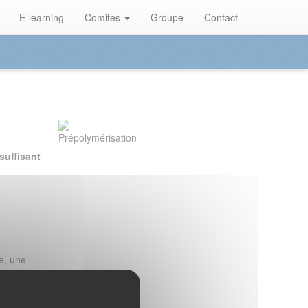
E-learning
Comites
Groupe
Contact
suffisant
e, une
en