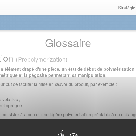
Stratégie
Glossaire
tion
(Prepolymerization)
 un élément drapé d'une pièce, un état de début de polymérisation 
ométrique et la pégosité permettant sa manipulation.
r but de faciliter la mise en œuvre du produit, par exemple :
 volatiles ;
préimprégné ...
 consister à amorcer une légère polymérisation préalable à un mélang
de le rendre plus adapté à sa mise en œuvre ultérieure.
e stockage de sous-ensembles d'une pièce en attendant l'assemblage 
olymérisation de l'ensemble des éléments de la pièce.