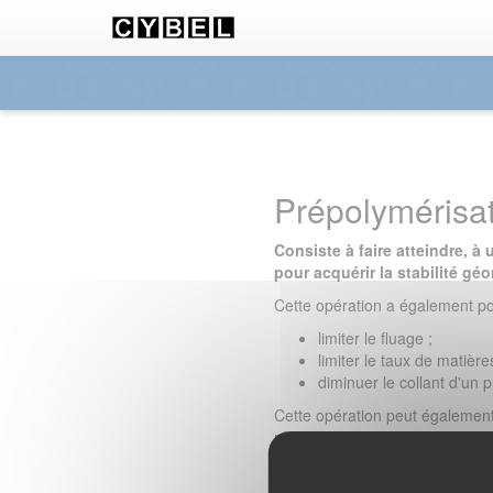
Panneau de gestion des cookies
Prépolymérisa
Consiste à faire atteindre, à
pour acquérir la stabilité gé
Cette opération a également pou
limiter le fluage ;
limiter le taux de matières
diminuer le collant d'un 
Cette opération peut également
résine ou un préimprégné afin 
La prépolymérisation permet l
monophase à l'occasion de la p