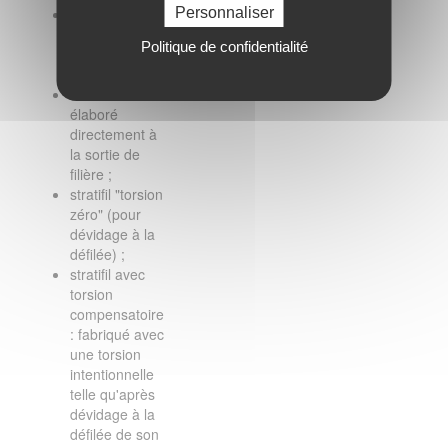
tissu stratifil :
Personnaliser
tissu réalisé
Politique de confidentialité
par le tissage
de stratifils ;
stratifil direct :
élaboré
directement à
la sortie de
filière ;
stratifil "torsion
zéro" (pour
dévidage à la
défilée) ;
stratifil avec
torsion
compensatoire
: fabriqué avec
une torsion
intentionnelle
telle qu'après
dévidage à la
défilée de son