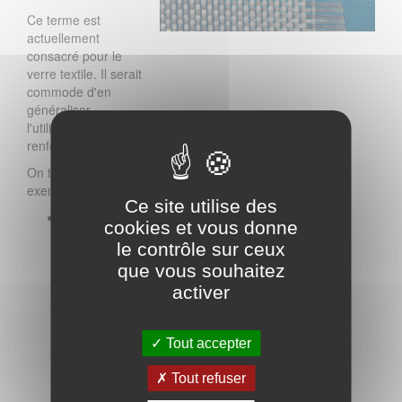
Ce terme est
actuellement
consacré pour le
verre textile. Il serait
commode d'en
généraliser
l'utilisation aux autres
renforts.
On trouve par
exemple :
Ce site utilise des
stratifil bouclé :
cookies et vous donne
fil de base
le contrôle sur ceux
replié en
que vous souhaitez
accordéon sur
lui-même pour
activer
former un
stratifil
éventuellement
Tout accepter
renforcé par
un ou plusieurs
Tout refuser
fils ;