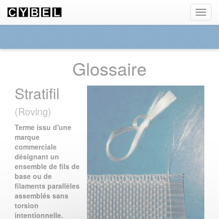
Panneau de gestion des cookies
Toggl
navig
Glossaire
Stratifil
(Roving)
Terme issu d'une
marque
commerciale
désignant un
ensemble de fils de
base ou de
filaments parallèles
assemblés sans
torsion
intentionnelle.