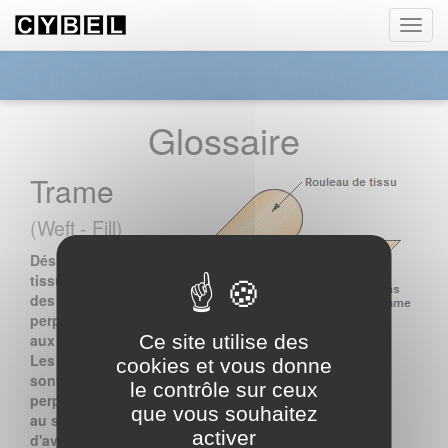
Panneau de gestion des cookies
Toggl
navig
Glossaire
Trame
(Weft - Fill)
Désigne dans un
tissu l'ensemble
des fils
perpendiculaires
aux fils de chaîne.
Ce site utilise des
Les fils de trame
cookies et vous donne
sont
le contrôle sur ceux
perpendiculaires
que vous souhaitez
au sens
activer
d'avancement du