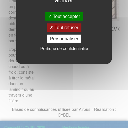
activer
L'étirage est
un procédé de
corroyage
Tout accepter
destiné à
obtenir un
Tout refuser
demi-produit
en forme de
Personnaliser
barre.
Politique de confidentialité
L'opération,
pouvant se
dérouler à
chaud ou à
froid, consiste
à tirer le métal
dans un
laminoir ou au
travers d'une
filière.
Bases de connaissances utilisée par Airbus - Réalisation :
CYBEL
Copyright © CYBEL 2026
Mentions légales