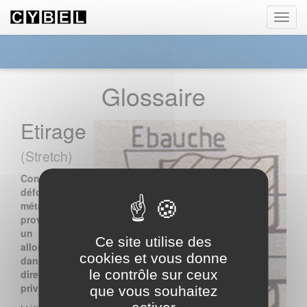
Panneau de gestion des cookies
Toggl
navig
Glossaire
Etirage
(Stretch)
Consiste à
déformer un
métal en
provoquant
un
Ce site utilise des
allongement
cookies et vous donne
dans une
le contrôle sur ceux
direction
privilégiée.
que vous souhaitez