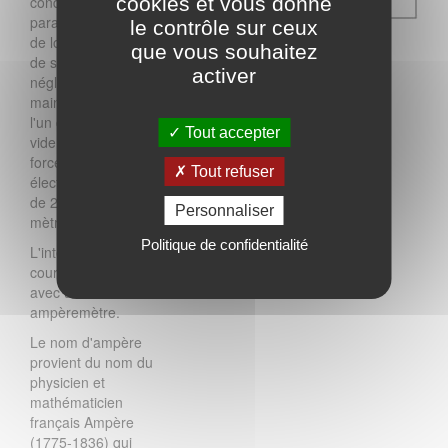
conducteurs
cookies et vous donne
parallèles, rectilignes,
le contrôle sur ceux
de longueur infinie,
que vous souhaitez
de section circulaire
activer
négligeable et
maintenus à 1 mètre
l'un de l'autre, dans le
Tout accepter
vide, produit une
force (d'origine
Tout refuser
électromagnétique)
de 2.10-7 Newton par
Personnaliser
mètre de longueur.
Politique de confidentialité
L'intensité d'un
courant se mesure
avec un
ampèremètre.
Le nom d'ampère
provient du nom du
physicien et
mathématicien
français Ampère
(1775-1836) qui