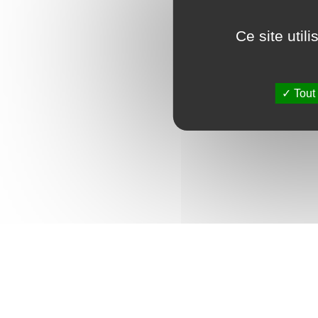
de l'état plastique de la matièr
thermiques, d'effets mécaniqu
Ce site util
Les matières thermoplastiques 
(ramollissement) lors de leur m
Tout