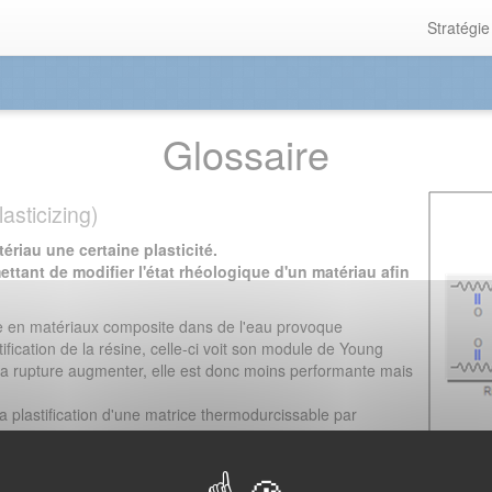
Stratégie
Glossaire
lasticizing)
ériau une certaine plasticité.
ttant de modifier l'état rhéologique d'un matériau afin
.
ce en matériaux composite dans de l'eau provoque
fication de la résine, celle-ci voit son module de Young
la rupture augmenter, elle est donc moins performante mais
la plastification d'une matrice thermodurcissable par
état de la matière dans lequel la relation
inéaire et dans lequel il y a fluage de celle-ci. L'approche