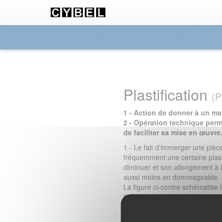
Panneau de gestion des cookies
Plastification
(P
1 - Action de donner à un mat
2 - Opération technique perme
de faciliter sa mise en œuvre
1 - Le fait d'immerger une piè
fréquemment une certaine plasti
diminuer et son allongement à 
aussi moins en dommageable.
La figure ci-contre schématise 
l'humidité.
2 - La plasticité caractérise un 
contrainte/déformation est non l