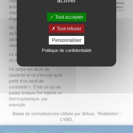
activer
l'écoulement sont, entre
autres, la température, la
charge, le gradient
Tout accepter
d'application de la charge.
On utilise souvent le modèle
Tout refuser
de Bingham non linéaire pour
caractériser un corps
Personnaliser
viscoplastique.
Politique de confidentialité
Le schéma ci-contre illustre
ce modèle.
Ce corps est doué de
plasticité et ne s'écoule qu'à
partir d'un seuil de
contrainte τ. C'est ce qui se
passe lorsque l'on injecte un
thermoplastique, par
exemple.
Bases de connaissances utilisée par Airbus - Réalisation :
CYBEL
Copyright © CYBEL 2026
Mentions légales